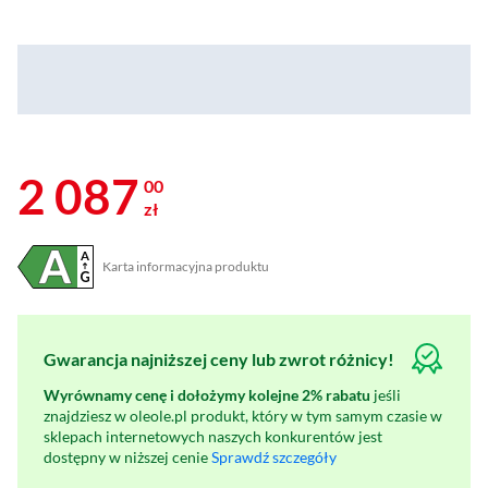
2 087
00
zł
Karta informacyjna produktu
Plik w formacie pdf
(otworzy się w nowym oknie)
Gwarancja najniższej ceny lub zwrot różnicy!
Wyrównamy cenę i dołożymy kolejne 2% rabatu
jeśli
znajdziesz w oleole.pl produkt, który w tym samym czasie w
sklepach internetowych naszych konkurentów jest
dostępny w niższej cenie
Sprawdź szczegóły