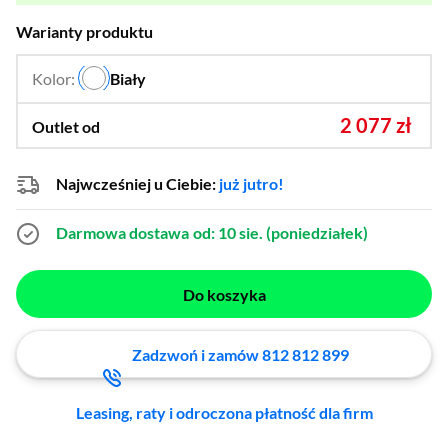
Warianty produktu
Kolor:
Biały
…
2 077 zł
Outlet od
Najwcześniej u Ciebie:
już jutro!
Darmowa dostawa
od: 10 sie. (poniedziałek)
Do koszyka
Zadzwoń i zamów 812 812 899
Leasing, raty i odroczona płatność dla firm