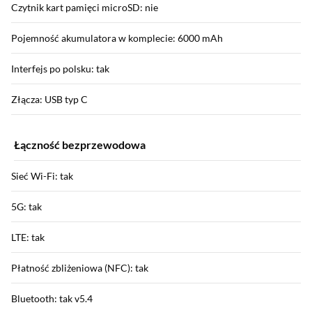
Czytnik kart pamięci microSD: nie
Pojemność akumulatora w komplecie: 6000 mAh
Interfejs po polsku: tak
Złącza: USB typ C
Łączność bezprzewodowa
Sieć Wi-Fi: tak
5G: tak
LTE: tak
Płatność zbliżeniowa (NFC): tak
Bluetooth: tak v5.4
Sekcja pominięta