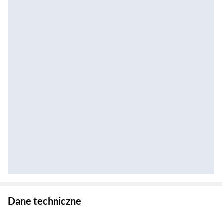
Zostałeś przeniesiony do danych technicznych produktu
Dane techniczne