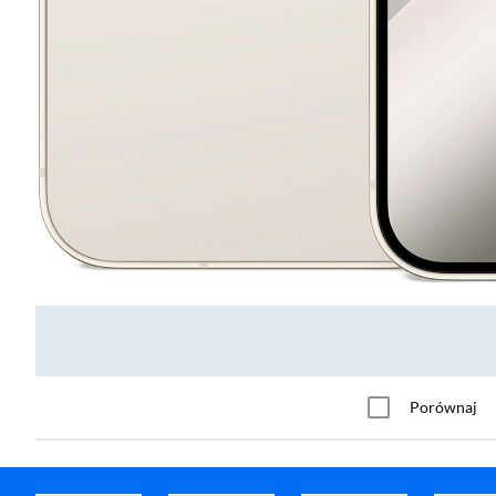
Porównaj
Apple iPhone 16 Plus 128GB 6,7" 48Mpix Berylowa zieleń
Apple iPhone 16 Plus 256GB