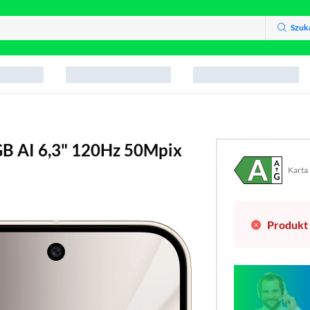
Szuk
GB AI 6,3" 120Hz 50Mpix
Karta
Plik w
(otwo
Produkt 