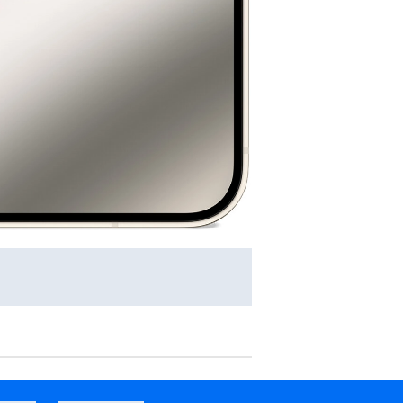
 6,7" 48Mpix Berylowa zieleń
Apple iPhone 16 Plus 256GB 6,7" 48Mpix Czarny
Apple 