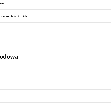
nie
plecie: 4870 mAh
wodowa
k