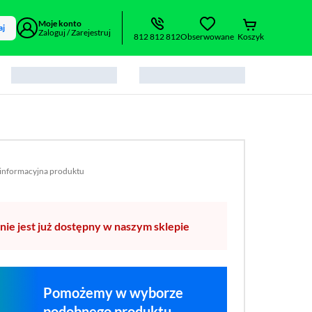
Moje konto
aj
Zaloguj / Zarejestruj
812 812 812
Obserwowane
Koszyk
 informacyjna produktu
 formacie pdf
rzy się w nowym oknie)
nie jest już dostępny w naszym sklepie
Pomożemy w wyborze
podobnego produktu