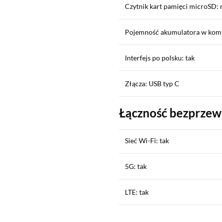
Czytnik kart pamięci microSD: 
Pojemność akumulatora w kom
Interfejs po polsku: tak
Złącza: USB typ C
Łączność bezprze
Sieć Wi-Fi: tak
5G: tak
LTE: tak
Sekcja pominięta
Płatność zbliżeniowa (NFC): ta