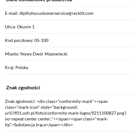
E-mail: dlplhyhocustomerservice@reckitt.com
Ulica: Okunin 1
Kod pocztowy: 05-100
Miasto: Nowy Dwór Mazowiecki
Kraj: Polska
Znak zgodności
Znak zgodności: <div class="conformity-mark"><span
class="mark-icon" style="background:
url('//f01.osfr.pl/foto/conformity-mark-logos/9211100827.png')
no-repeat center center;"></span><span class="mark-
tip">Substancja żrąca</span></div>