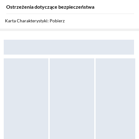
Ostrzeżenia dotyczące bezpieczeństwa
Karta Charakterystyki: Pobierz
Sekcja pominięta
Zostałeś przeniesiony do opinii
Zostałeś przeniesiony do pytań i odpowiedzi