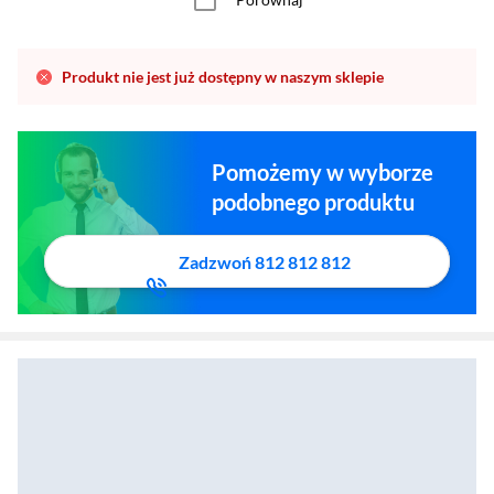
Produkt nie jest już dostępny w naszym sklepie
Pomożemy w wyborze
podobnego produktu
Zadzwoń 812 812 812
Sól do prania Dr. Beckmann odplamianie tkanin kolorowych 400g
Zostałeś przeniesiony do sekcji akcesoriów
Zostałeś przeniesiony do opisu produktowego
Listki piorące Dr. B