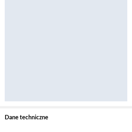
Zostałeś przeniesiony do danych technicznych produktu
Dane techniczne