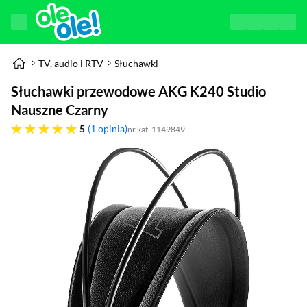
TV, audio i RTV
Słuchawki
Słuchawki przewodowe AKG K240 Studio
Nauszne Czarny
pięć gwiazdek
5
1 opinia
nr kat. 1149849