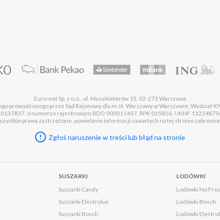
Euro-net Sp. z o.o., ul. Muszkieterów 15, 02-273 Warszawa
wego prowadzonego przez Sąd Rejonowy dla m.st. Warszawy w Warszawie, Wydział
37837, o numerze rejestrowym BDO 000011437, RPK 015856, UKNF 11224879/A, o 
zystkie prawa zastrzeżone, powielanie informacji zawartych na tej stronie zabronio
Zgłoś naruszenie w treści lub błąd na stronie
SUSZARKI
LODÓWKI
Suszarki Candy
Lodówki No Fros
Suszarki Electrolux
Lodówki Bosch
Suszarki Bosch
Lodówki Electro