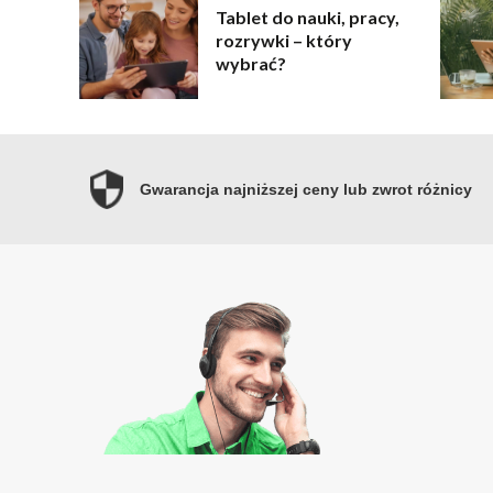
Tablet do nauki, pracy,
rozrywki – który
wybrać?
Gwarancja najniższej ceny lub zwrot różnicy