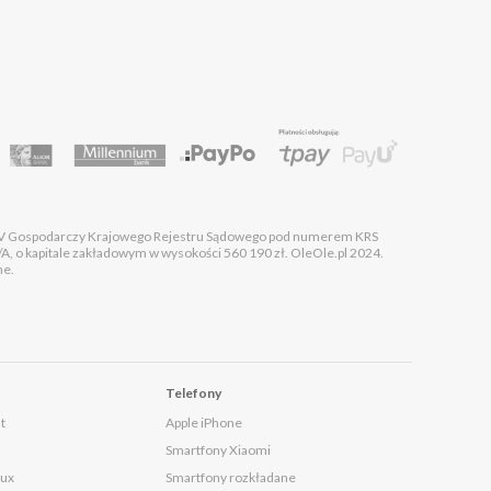
 XIV Gospodarczy Krajowego Rejestru Sądowego pod numerem KRS
kapitale zakładowym w wysokości 560 190 zł. OleOle.pl 2024.
ne.
Telefony
t
Apple iPhone
Smartfony Xiaomi
lux
Smartfony rozkładane