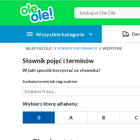
Przejdź do zawartości strony
Przejdź do wyszukiwarki
Przejdź do kategorii
Przejdź do stopki
Wszystkie kategorie
Dar
SKLEP OLEOLE!
PORADY I INFORMACJE
WSZYSTKIE
Słownik pojęć i terminów
W jaki sposób korzystać ze słownika?
Szukany termin lub ciąg znaków:
Wybierz literę alfabetu:
0
A
B
C