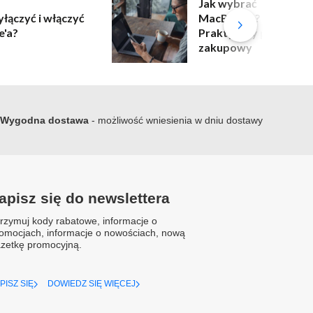
Jak wybrać
yłączyć i włączyć
MacBooka?
e'a?
Praktyczny poradnik
zakupowy
Wygodna dostawa
- możliwość wniesienia w dniu dostawy
apisz się do newslettera
rzymuj kody rabatowe, informacje o
omocjach, informacje o nowościach, nową
zetkę promocyjną.
PISZ SIĘ
DOWIEDZ SIĘ WIĘCEJ