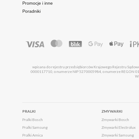
Promocje i inne
Poradniki
wpisana do rejestru przedsiębiorców Krajowego Rejestru Sądo
0000117710, o numerze NIP 5270005984, o numerze REGON 0101
Ws
PRALKI
ZMYWARKI
Pralki Bosch
Zmywarki Bosch
Pralki Samsung
Zmywarki Electrolux
Pralki Amica
Zmywarki Samsung