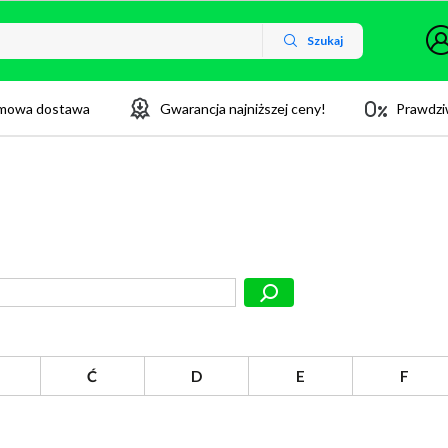
Szukaj
mowa dostawa
Gwarancja najniższej ceny!
Prawdzi
Ć
D
E
F