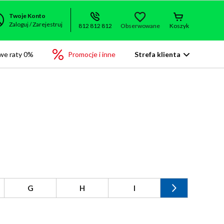
Twoje Konto
Zaloguj / Zarejestruj
812 812 812
Obserwowane
Koszyk
we raty 0%
Promocje i inne
Strefa klienta
G
H
I
J