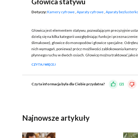
Głowica statywu
Dotyczy:
Kamery cyfrowe
,
Aparaty cyfrowe
,
Aparaty bezluster
Głowica jest elementem statywu, pozwalającym precyzyjnie ustaw
dzielą się na kilka kategorii uwzględniając funkcje i przeznacz
ślimakowe), głowice do monopodów i głowice specjalne. Odrębną
nich wymagań, ponieważ prócz możliwości zablokowania kamery 
płynnego ruchu w dwóch osiach. Głowicę można traktować jako int
CZYTAJ WIĘCEJ
Czy ta informacja była dla Ciebie przydatna?
(2)
WYŚLIJ
Najnowsze artykuły