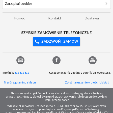
Zarządzaj cookies
Pomoc
Kontakt
Dostawa
SZYBKIE ZAMÓWIENIE TELEFONICZNE
ZADZWOŃ I ZAMÓW
Infolinia:
812 812 812
Koszt połączenia zgodny z cennikiem operatora.
Treść regulaminu sklepu
Zgłoś naruszenie w treści lub błąd
Strona korzysta z plików cookie w celu realizacji usług zgodnie z Polityką
prywatności. Możesz określić warunki przechowywania lub dostępu do cookie w
Twojej przeglądarce.
Właściciel serwisu: Euro-net sp. z o. o., ul. Muszkieterów 15, 02-273 Warszawa
wpisana do rejestru przedsiębiorców Krajowego Rejestru Sądowego
prowadzonego przez Sąd Rejonowy dla m.st. Warszawy w Warszawie, Wydział XIV