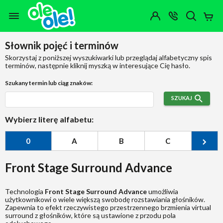
Przejdź do zawartości strony
Przejdź do wyszukiwarki
Przejdź do kategorii
Przejdź do stopki
Moje
OTWÓRZ
MENU
Konto
Koszy
KONTAKT
(0)
Jakiego
Słownik pojęć i terminów
produktu
szukasz?
Skorzystaj z poniższej wyszukiwarki lub przeglądaj alfabetyczny spis
terminów, następnie kliknij myszką w interesujące Cię hasło.
Szukany termin lub ciąg znaków:
SZUKAJ
Wybierz literę alfabetu:
0
A
B
C
Ć
Front Stage Surround Advance
Technologia
Front Stage Surround Advance
umożliwia
użytkownikowi o wiele większą swobodę rozstawiania głośników.
Zapewnia to efekt rzeczywistego przestrzennego brzmienia virtual
surround z głośników, które są ustawione z przodu pola