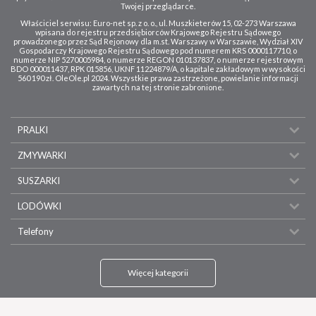
Twojej przeglądarce.
Właściciel serwisu: Euro-net sp. z o. o., ul. Muszkieterów 15, 02-273 Warszawa
wpisana do rejestru przedsiębiorców Krajowego Rejestru Sądowego
prowadzonego przez Sąd Rejonowy dla m.st. Warszawy w Warszawie, Wydział XIV
Gospodarczy Krajowego Rejestru Sądowego pod numerem KRS 0000117710, o
numerze NIP 5270005984, o numerze REGON 010137837, o numerze rejestrowym
BDO 000011437, RPK 015856, UKNF 11224879/A, o kapitale zakładowym w wysokości
560 190 zł. OleOle.pl 2024. Wszystkie prawa zastrzeżone, powielanie informacji
zawartych na tej stronie zabronione.
PRALKI
ZMYWARKI
SUSZARKI
LODÓWKI
Telefony
Więcej kategorii