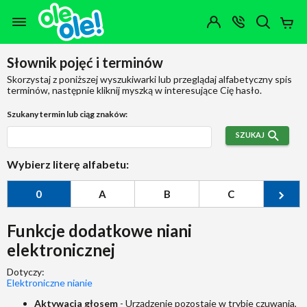
Przejdź do zawartości strony
Przejdź do wyszukiwarki
Przejdź do kategorii
Przejdź do stopki
Moje
OTWÓRZ
MENU
Konto
Koszy
KONTAKT
(0)
Jakiego
Słownik pojęć i terminów
produktu
szukasz?
Skorzystaj z poniższej wyszukiwarki lub przeglądaj alfabetyczny spis
terminów, następnie kliknij myszką w interesujące Cię hasło.
Szukany termin lub ciąg znaków:
SZUKAJ
Wybierz literę alfabetu:
0
A
B
C
Ć
Funkcje dodatkowe niani
elektronicznej
Dotyczy:
Elektroniczne nianie
Aktywacja głosem
- Urządzenie pozostaje w trybie czuwania,