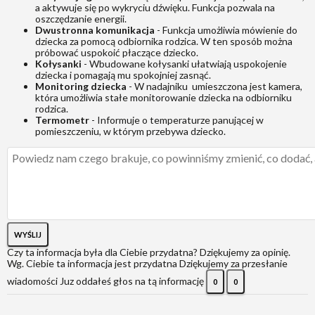
a aktywuje się po wykryciu dźwięku. Funkcja pozwala na
oszczędzanie energii.
Dwustronna komunikacja
- Funkcja umożliwia mówienie do
dziecka za pomocą odbiornika rodzica. W ten sposób można
próbować uspokoić płaczące dziecko.
Kołysanki
- Wbudowane kołysanki ułatwiają uspokojenie
dziecka i pomagają mu spokojniej zasnąć.
Monitoring dziecka
- W nadajniku umieszczona jest kamera,
która umożliwia stałe monitorowanie dziecka na odbiorniku
rodzica.
Termometr
- Informuje o temperaturze panującej w
pomieszczeniu, w którym przebywa dziecko.
WYŚLIJ
Czy ta informacja była dla Ciebie przydatna?
Dziękujemy za opinię.
Wg. Ciebie ta informacja jest przydatna
Dziękujemy za przesłanie
wiadomości
Juz oddałeś głos na tą informację
0
0