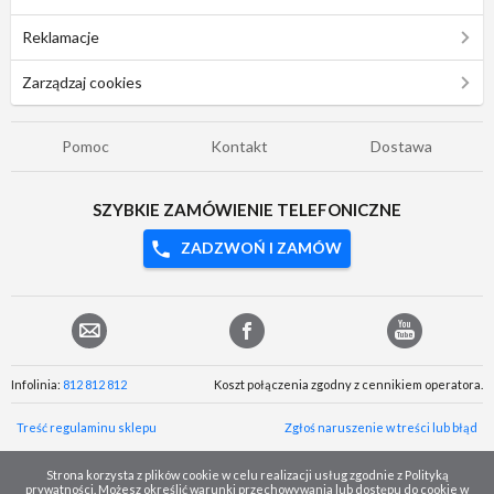
Reklamacje
Zarządzaj cookies
Pomoc
Kontakt
Dostawa
SZYBKIE ZAMÓWIENIE TELEFONICZNE
ZADZWOŃ I ZAMÓW
Infolinia:
812 812 812
Koszt połączenia zgodny z cennikiem operatora.
Treść regulaminu sklepu
Zgłoś naruszenie w treści lub błąd
Strona korzysta z plików cookie w celu realizacji usług zgodnie z Polityką
prywatności. Możesz określić warunki przechowywania lub dostępu do cookie w