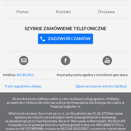
Pomoc
Kontakt
Dostawa
SZYBKIE ZAMÓWIENIE TELEFONICZNE
ZADZWOŃ I ZAMÓW
Infolinia:
812 812 812
Koszt połączenia zgodny z cennikiem operatora.
Treść regulaminu sklepu
Zgłoś naruszenie w treści lub błąd
Strona korzysta z plików cookie w celu realizacji usług zgodnie z Polityką
prywatności. Możesz określić warunki przechowywania lub dostępu do cookie w
Twojej przeglądarce.
Właściciel serwisu: Euro-net sp. z o. o., ul. Muszkieterów 15, 02-273 Warszawa
wpisana do rejestru przedsiębiorców Krajowego Rejestru Sądowego
prowadzonego przez Sąd Rejonowy dla m.st. Warszawy w Warszawie, Wydział XIV
Gospodarczy Krajowego Rejestru Sądowego pod numerem KRS 0000117710, o
numerze NIP 5270005984, o numerze REGON 010137837, o numerze rejestrowym