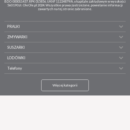
BDO 000011437, RPK 015856, UKNF 11224879/A, o kapitale zakładowym w wysokości
560 190 zł. OleOle.pl 2024. Wszystkie prawa zastrzeżone, powielanie informacji
zawartych na tej stronie zabronione.
PRALKI
ZMYWARKI
SUSZARKI
LODÓWKI
Telefony
Więcej kategorii