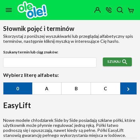
Przejdź do zawartości strony
Przejdź do wyszukiwarki
Przejdź do kategorii
Przejdź do stopki
Moje
OTWÓRZ
MENU
Konto
Koszy
KONTAKT
(0)
Jakiego
Słownik pojęć i terminów
produktu
szukasz?
Skorzystaj z poniższej wyszukiwarki lub przeglądaj alfabetyczny spis
terminów, następnie kliknij myszką w interesujące Cię hasło.
Szukany termin lub ciąg znaków:
SZUKAJ
Wybierz literę alfabetu:
0
A
B
C
Ć
EasyLift
Nowe modele chłodziarek Side by Side posiadają szklane półki, które
użytkownik może płynnie regulować jedną ręką. Półki łatwo
podnoszą się i opuszczają, nawet kiedy są pełne. Półki EasyLift
stanowią gwarancję pełnego wykorzystania miejsca w lodówce.