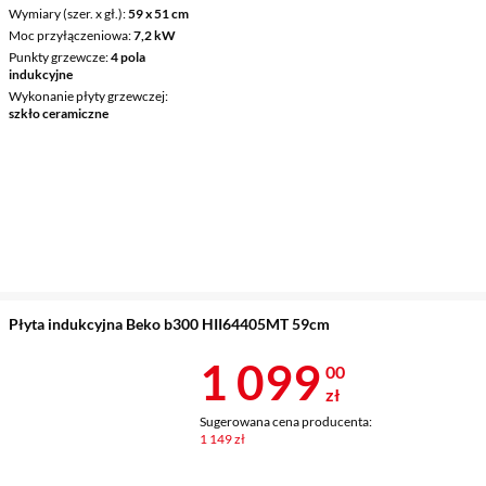
Wymiary (szer. x gł.)
59 x 51 cm
Moc przyłączeniowa
7,2 kW
Punkty grzewcze
4 pola
indukcyjne
Wykonanie płyty grzewczej
szkło ceramiczne
Płyta indukcyjna Beko b300 HII64405MT 59cm
Cena 1 099 z
1 099
00
zł
Sugerowana cena producenta:
1 149 zł