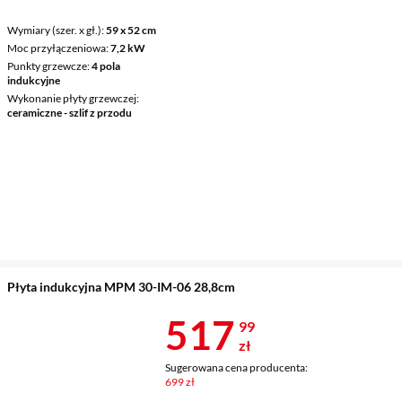
Wymiary (szer. x gł.)
59 x 52 cm
Moc przyłączeniowa
7,2 kW
Punkty grzewcze
4 pola
indukcyjne
Wykonanie płyty grzewczej
ceramiczne - szlif z przodu
Płyta indukcyjna MPM 30-IM-06 28,8cm
Cena 517,99 
517
99
zł
Sugerowana cena producenta:
699 zł