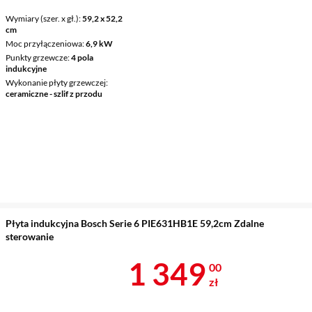
Wymiary (szer. x gł.)
59,2 x 52,2
cm
Moc przyłączeniowa
6,9 kW
Punkty grzewcze
4 pola
indukcyjne
Wykonanie płyty grzewczej
ceramiczne - szlif z przodu
Płyta indukcyjna Bosch Serie 6 PIE631HB1E 59,2cm Zdalne
sterowanie
Cena 1 349 z
1 349
00
zł