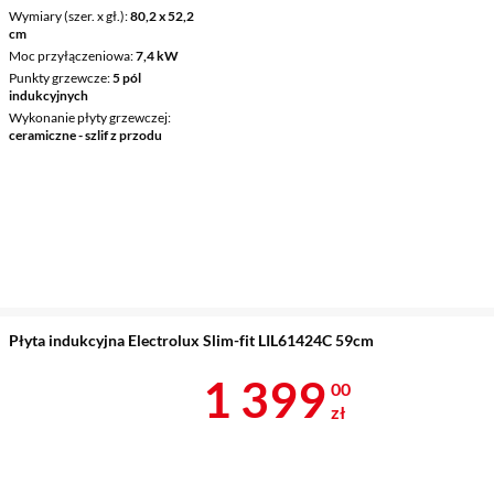
Wymiary (szer. x gł.)
80,2 x 52,2
cm
Moc przyłączeniowa
7,4 kW
Punkty grzewcze
5 pól
indukcyjnych
Wykonanie płyty grzewczej
ceramiczne - szlif z przodu
Płyta indukcyjna Electrolux Slim-fit LIL61424C 59cm
Cena 1 399 z
1 399
00
zł