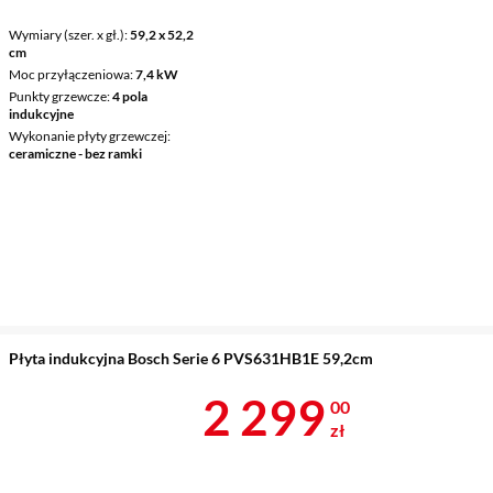
Wymiary (szer. x gł.)
59,2 x 52,2
cm
Moc przyłączeniowa
7,4 kW
Punkty grzewcze
4 pola
indukcyjne
Wykonanie płyty grzewczej
ceramiczne - bez ramki
Płyta indukcyjna Bosch Serie 6 PVS631HB1E 59,2cm
Cena 2 299 z
2 299
00
zł