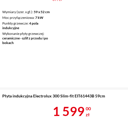
Wymiary (szer. x gł.)
59 x 52 cm
Moc przyłączeniowa
7 kW
Punkty grzewcze
4 pola
indukcyjne
Wykonanie płyty grzewczej
ceramiczne - szlif z przodu i po
bokach
Płyta indukcyjna Electrolux 300 Slim-fit EIT61443B 59cm
Cena 1 599 z
1 599
00
zł