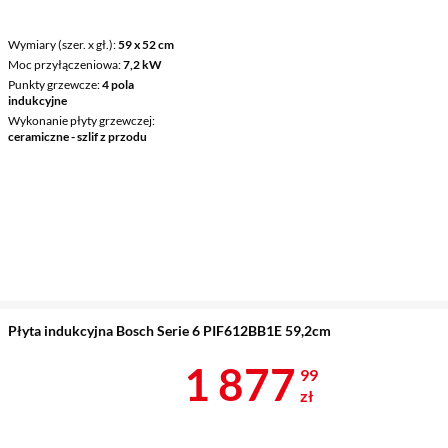
Wymiary (szer. x gł.)
59 x 52 cm
Moc przyłączeniowa
7,2 kW
Punkty grzewcze
4 pola
indukcyjne
Wykonanie płyty grzewczej
ceramiczne - szlif z przodu
Płyta indukcyjna Bosch Serie 6 PIF612BB1E 59,2cm
Cena 1 877,9
1 877
99
zł