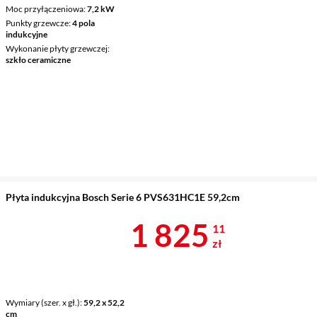
Moc przyłączeniowa
7,2 kW
Punkty grzewcze
4 pola
indukcyjne
Wykonanie płyty grzewczej
szkło ceramiczne
Płyta indukcyjna Bosch Serie 6 PVS631HC1E 59,2cm
Cena 1 825,1
1 825
11
zł
Wymiary (szer. x gł.)
59,2 x 52,2
cm