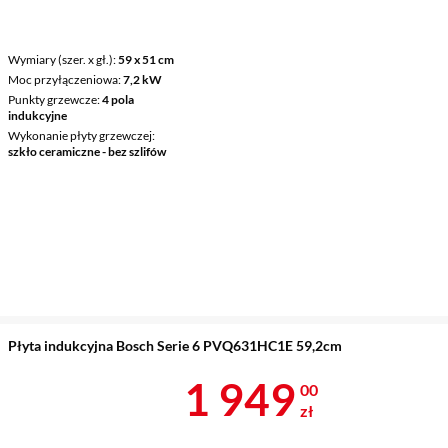
Wymiary (szer. x gł.)
59 x 51 cm
Moc przyłączeniowa
7,2 kW
Punkty grzewcze
4 pola
indukcyjne
Wykonanie płyty grzewczej
szkło ceramiczne - bez szlifów
Płyta indukcyjna Bosch Serie 6 PVQ631HC1E 59,2cm
Cena 1 949 z
1 949
00
zł