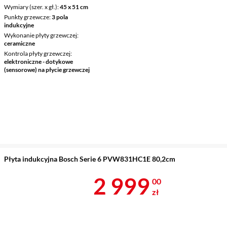
Wymiary (szer. x gł.)
45 x 51 cm
Punkty grzewcze
3 pola
indukcyjne
Wykonanie płyty grzewczej
ceramiczne
Kontrola płyty grzewczej
elektroniczne - dotykowe
(sensorowe) na płycie grzewczej
Płyta indukcyjna Bosch Serie 6 PVW831HC1E 80,2cm
Cena 2 999 z
2 999
00
zł