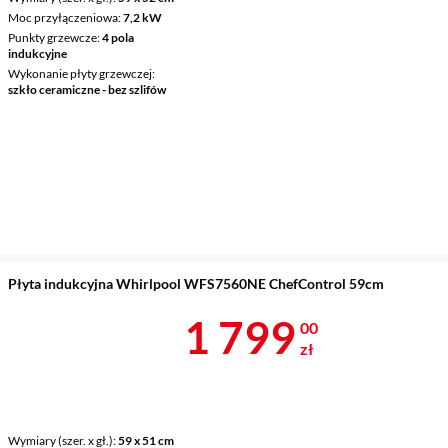
Moc przyłączeniowa
7,2 kW
Punkty grzewcze
4 pola
indukcyjne
Wykonanie płyty grzewczej
szkło ceramiczne - bez szlifów
Płyta indukcyjna Whirlpool WFS7560NE ChefControl 59cm
Cena 1 799 z
1 799
00
zł
Wymiary (szer. x gł.)
59 x 51 cm