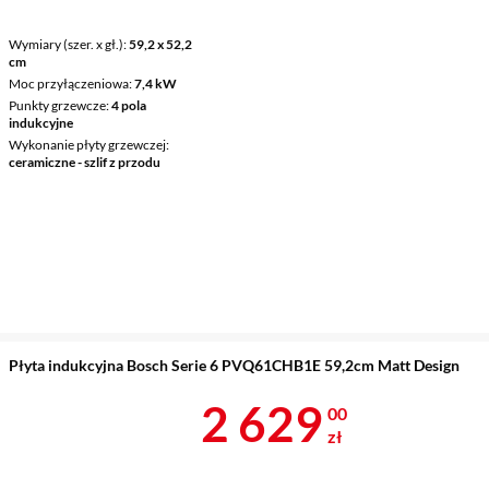
Wymiary (szer. x gł.)
59,2 x 52,2
cm
Moc przyłączeniowa
7,4 kW
Punkty grzewcze
4 pola
indukcyjne
Wykonanie płyty grzewczej
ceramiczne - szlif z przodu
Płyta indukcyjna Bosch Serie 6 PVQ61CHB1E 59,2cm Matt Design
Cena 2 629 z
2 629
00
zł