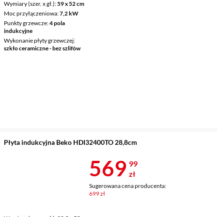
Wymiary (szer. x gł.)
59 x 52 cm
Moc przyłączeniowa
7,2 kW
Punkty grzewcze
4 pola
indukcyjne
Wykonanie płyty grzewczej
szkło ceramiczne - bez szlifów
Płyta indukcyjna Beko HDI32400TO 28,8cm
Cena 569,99 
569
99
zł
Sugerowana cena producenta:
699 zł