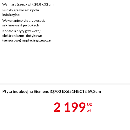
Wymiary (szer. x gł.)
28,8 x 52 cm
Punkty grzewcze
2 pola
indukcyjne
Wykonanie płyty grzewczej
szklane - szlif po bokach
Kontrola płyty grzewczej
elektroniczne - dotykowe
(sensorowe) na płycie grzewczej
Płyta indukcyjna Siemens iQ700 EX651HEC1E 59,2cm
Cena 2 199 z
2 199
00
zł