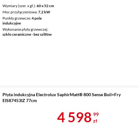
Wymiary (szer. x gł.)
60 x 52 cm
Moc przyłączeniowa
7,2 kW
Punkty grzewcze
4 pola
indukcyjne
Wykonanie płyty grzewczej
szkło ceramiczne - bez szlifów
Płyta indukcyjna Electrolux SaphirMatt® 800 Sense Boil+Fry
EIS87453IZ 77cm
Cena 4 598,9
4 598
99
zł