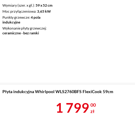
Wymiary (szer. x gł.)
59 x 52 cm
Moc przyłączeniowa
3,65 kW
Punkty grzewcze
4 pola
indukcyjne
Wykonanie płyty grzewczej
ceramiczne - bez ramki
Płyta indukcyjna Whirlpool WLS2760BFS FlexiCook 59cm
Cena 1 799 z
1 799
00
zł