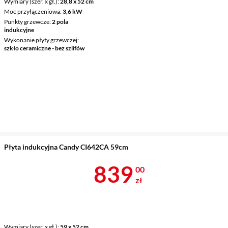
Wymiary (szer. x gł.)
28,8 x 52 cm
Moc przyłączeniowa
3,6 kW
Punkty grzewcze
2 pola
indukcyjne
Wykonanie płyty grzewczej
szkło ceramiczne - bez szlifów
Płyta indukcyjna Candy CI642CA 59cm
Cena 839 zł
839
00
zł
Wymiary (szer. x gł.)
59 x 52 cm