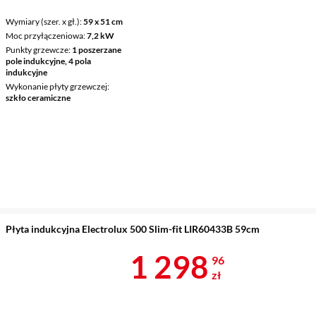
Wymiary (szer. x gł.)
59 x 51 cm
Moc przyłączeniowa
7,2 kW
Punkty grzewcze
1 poszerzane
pole indukcyjne, 4 pola
indukcyjne
Wykonanie płyty grzewczej
szkło ceramiczne
Płyta indukcyjna Electrolux 500 Slim-fit LIR60433B 59cm
Cena 1 298,9
1 298
96
zł