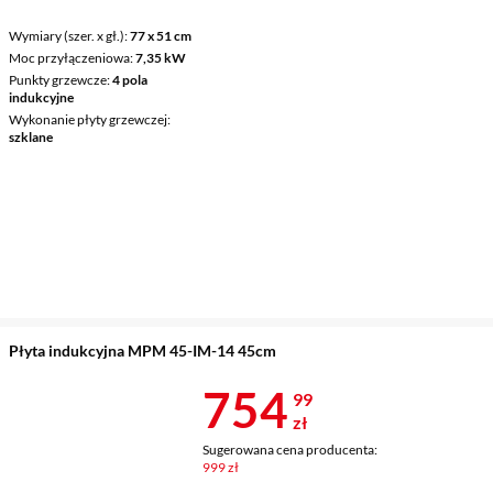
Wymiary (szer. x gł.)
77 x 51 cm
Moc przyłączeniowa
7,35 kW
Punkty grzewcze
4 pola
indukcyjne
Wykonanie płyty grzewczej
szklane
Płyta indukcyjna MPM 45-IM-14 45cm
Cena 754,99 
754
99
zł
Sugerowana cena producenta:
999 zł