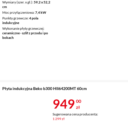
Wymiary (szer. x gł.)
59,2 x 52,2
cm
Moc przyłączeniowa
7,4 kW
Punkty grzewcze
4 pola
indukcyjne
Wykonanie płyty grzewczej
ceramiczne - szlif z przodu i po
bokach
Płyta indukcyjna Beko b300 HII64200MT 60cm
Cena 949 zł
949
00
zł
Sugerowana cena producenta:
1 299 zł