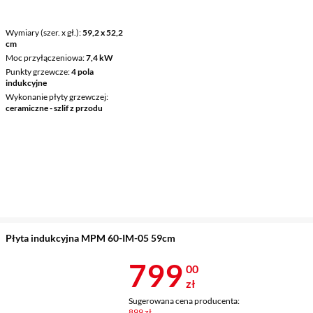
Wymiary (szer. x gł.)
59,2 x 52,2
cm
Moc przyłączeniowa
7,4 kW
Punkty grzewcze
4 pola
indukcyjne
Wykonanie płyty grzewczej
ceramiczne - szlif z przodu
Płyta indukcyjna MPM 60-IM-05 59cm
Cena 799 zł
799
00
zł
Sugerowana cena producenta:
899 zł