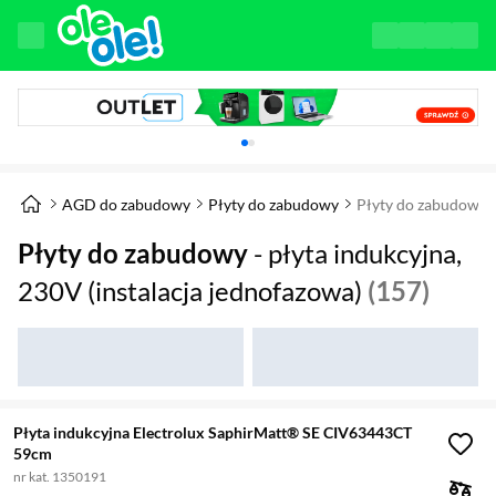
Karuzela z banerami, aktualny element 1 z 
AGD do zabudowy
Płyty do zabudowy
Płyty do zabudowy
Płyty do zabudowy
- płyta indukcyjna,
230V (instalacja jednofazowa)
(157)
Płyta indukcyjna Electrolux SaphirMatt® SE CIV63443CT
59cm
nr kat. 1350191