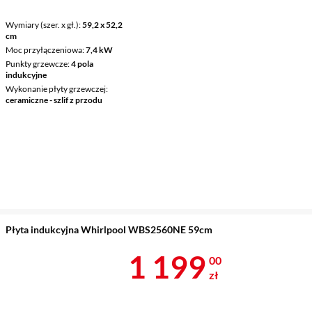
Wymiary (szer. x gł.)
59,2 x 52,2
cm
Moc przyłączeniowa
7,4 kW
Punkty grzewcze
4 pola
indukcyjne
Wykonanie płyty grzewczej
ceramiczne - szlif z przodu
Płyta indukcyjna Whirlpool WBS2560NE 59cm
Cena 1 199 z
1 199
00
zł