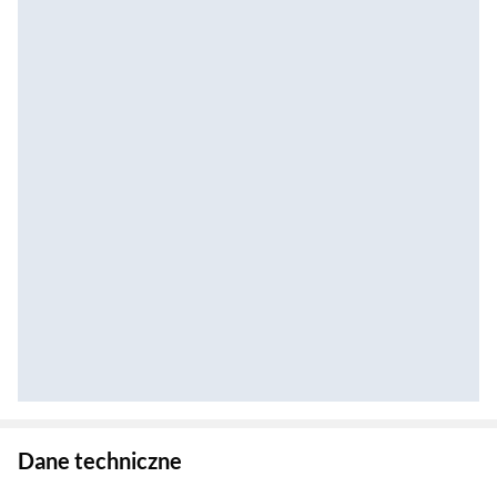
Zostałeś przeniesiony do danych technicznych produktu
Dane techniczne