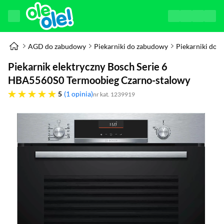
AGD do zabudowy
Piekarniki do zabudowy
Piekarniki do 
Piekarnik elektryczny Bosch Serie 6
HBA5560S0 Termoobieg Czarno-stalowy
pięć gwiazdek
5
1 opinia
nr kat. 1239919