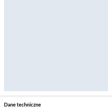
Zostałeś przeniesiony do danych technicznych produktu
Dane techniczne