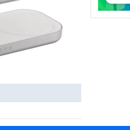
5W Qi2 Biały
Ładowarka indukcyjna Anker PowerWave 7,5 W Srebrny
Ładowarka ind