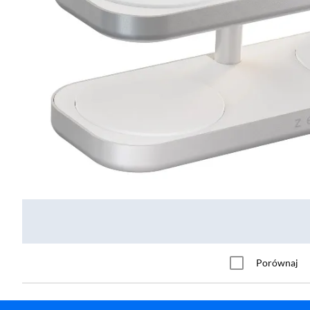
Porównaj
Ładowarka indukcyjna Anker MagGo 3w1 (B2557322) iPhone Apple Watch AirPods 1