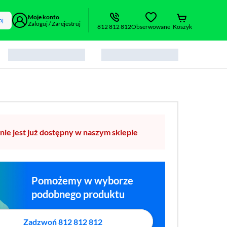
Moje konto
aj
Zaloguj / Zarejestruj
812 812 812
Obserwowane
Koszyk
nie jest już dostępny w naszym sklepie
Pomożemy w wyborze
podobnego produktu
Zadzwoń 812 812 812