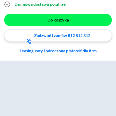
Darmowa dostawa
pojutrze
Do koszyka
Zadzwoń i zamów 812 812 812
Leasing, raty i odroczona płatność dla firm
Zostałeś przeniesiony do sekcji akcesoriów