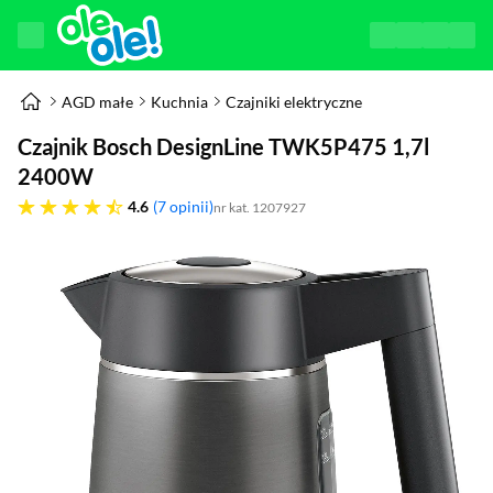
AGD małe
Kuchnia
Czajniki elektryczne
Czajnik Bosch DesignLine TWK5P475 1,7l
2400W
4.6 gwiazdek
4.6
7 opinii
nr kat. 1207927