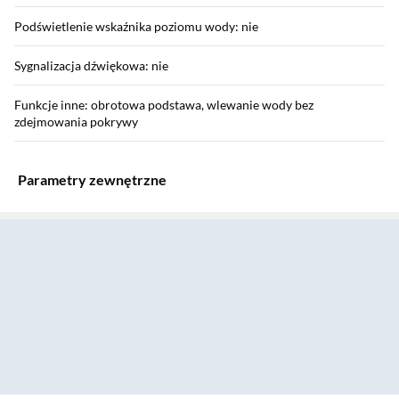
Podświetlenie wskaźnika poziomu wody: nie
Sygnalizacja dźwiękowa: nie
Funkcje inne: obrotowa podstawa, wlewanie wody bez
zdejmowania pokrywy
Parametry zewnętrzne
Sekcja pominięta
Wymiary opakowania: 26,40 x 23,80 x 22,40 cm
Waga z opakowaniem: 1,64 kg
Wyposażenie
Wyposażenie: instrukcja obsługi w języku polskim
Instrukcja użytkownika: Pobierz